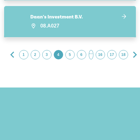
Daan’s Investment B.V.
08.A027
…
1
2
3
4
5
6
16
17
18