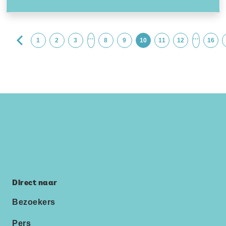
…
…
1
2
3
8
9
10
11
12
16
Direct naar
Bezoekers
Pers