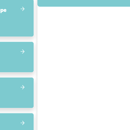
Focus op volgend item
ope