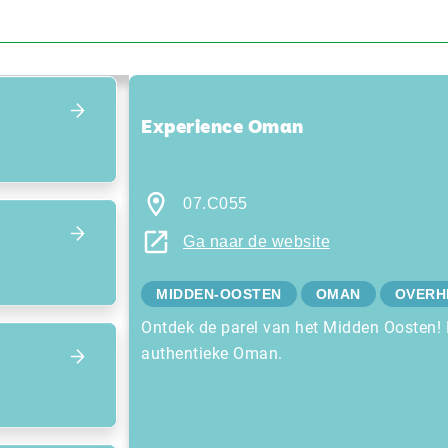
Focus terug op het overzicht
Experience Oman
07.C055
Ga naar de website
MIDDEN-OOSTEN
OMAN
OVERHE
Ontdek de parel van het Midden Oosten! B
authentieke Oman.