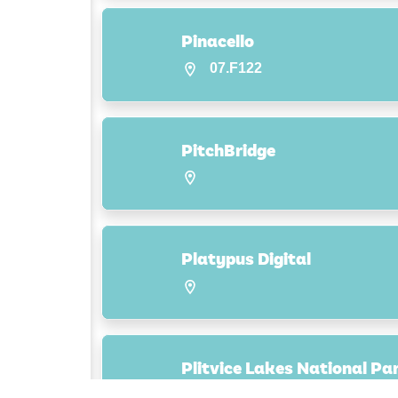
Pinacello
07.F122
PitchBridge
Platypus Digital
Plitvice Lakes National Pa
08.F050