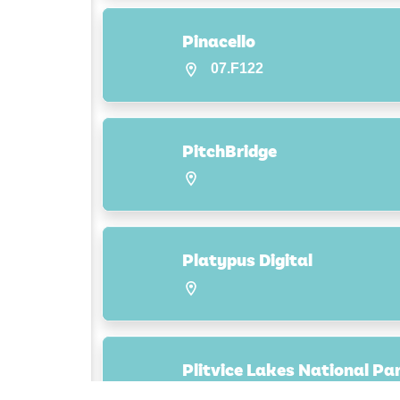
Pinacello
07.F122
PitchBridge
Platypus Digital
Plitvice Lakes National Pa
08.F050