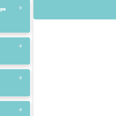
ope
Focus op volgend item