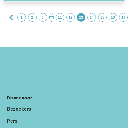
…
1
2
3
11
12
13
14
15
16
17
Direct naar
Bezoekers
Pers