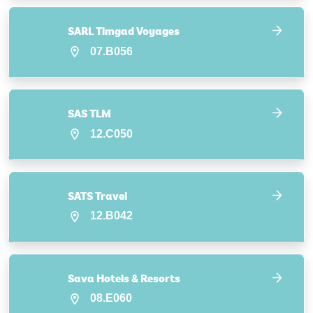
SARL Timgad Voyages
07.B056
SAS TLM
12.C050
SATS Travel
12.B042
Sava Hotels & Resorts
08.E060