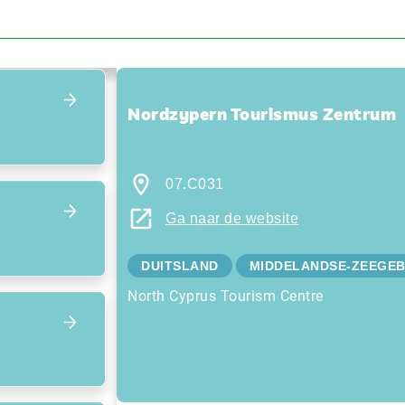
Focus terug op het overzicht
Nordzypern Tourismus Zentrum
07.C031
Ga naar de website
DUITSLAND
MIDDELANDSE-ZEEGEB
North Cyprus Tourism Centre
Focus op volgend item