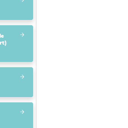
de
rt)