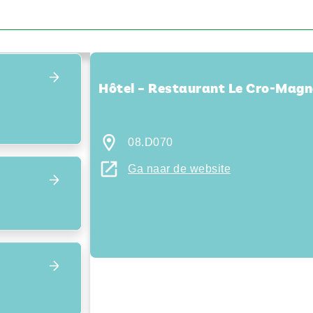
Focus terug op het overzicht
Hôtel – Restaurant Le Cro-Mag
08.D070
Ga naar de website
Focus op volgend item