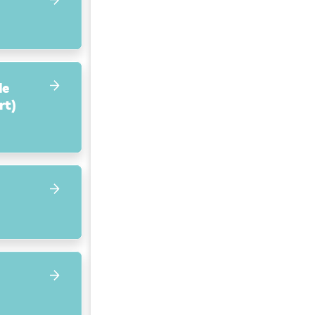
de
rt)