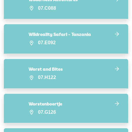
07.C088
Wildreality Safari – Tanzania
07.E092
Worst and Bites
07.H122
Worstenboertje
07.G126