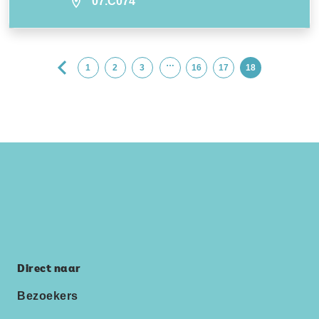
07.C074
…
1
2
3
16
17
18
Direct naar
Bezoekers