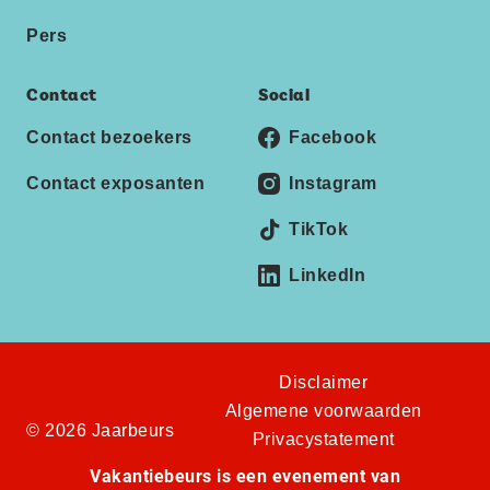
Pers
Contact
Social
Contact bezoekers
Facebook
Contact exposanten
Instagram
TikTok
LinkedIn
Disclaimer
Algemene voorwaarden
© 2026 Jaarbeurs
Privacystatement
Vakantiebeurs is een evenement van