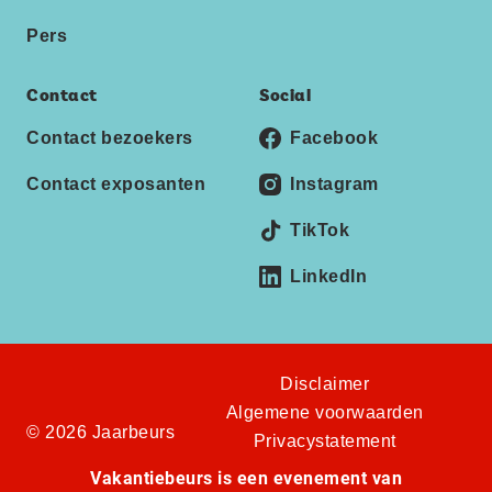
Pers
Contact
Social
Contact bezoekers
Facebook
Contact exposanten
Instagram
TikTok
LinkedIn
Disclaimer
Algemene voorwaarden
© 2026 Jaarbeurs
Privacystatement
Vakantiebeurs is een evenement van