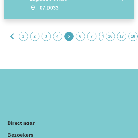
07.D033
…
1
2
3
4
5
6
7
16
17
18
Direct naar
Bezoekers