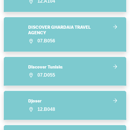
12.A104
DISCOVER GHARDAIA TRAVEL
AGENCY
07.B056
Discover Tunisia
07.D055
Djoser
12.B048