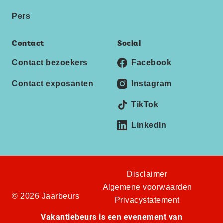
Pers
Contact
Social
Contact bezoekers
Facebook
Contact exposanten
Instagram
TikTok
LinkedIn
Disclaimer
Algemene voorwaarden
© 2026 Jaarbeurs
Privacystatement
Vakantiebeurs is een evenement van