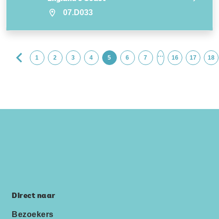
07.D033
…
1
2
3
4
5
6
7
16
17
18
Direct naar
Bezoekers