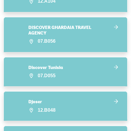
12.A104
DISCOVER GHARDAIA TRAVEL
AGENCY
07.B056
Discover Tunisia
07.D055
Djoser
12.B048