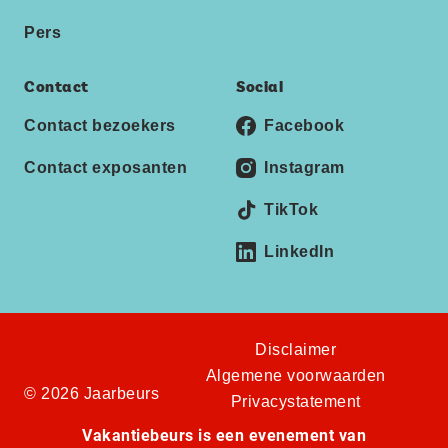
Pers
Contact
Social
Contact bezoekers
Facebook
Contact exposanten
Instagram
TikTok
LinkedIn
Disclaimer
Algemene voorwaarden
© 2026 Jaarbeurs
Privacystatement
Vakantiebeurs is een evenement van