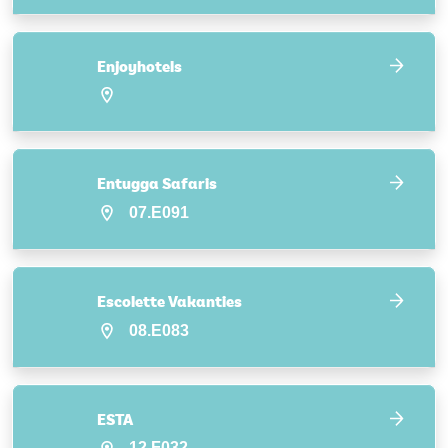
Enjoyhotels
Entugga Safaris
07.E091
Escolette Vakanties
08.E083
ESTA
12.F032