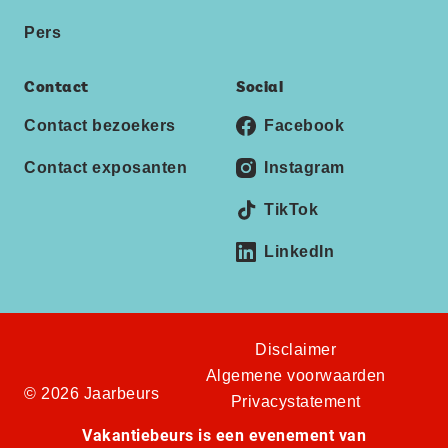
Pers
Contact
Social
Contact bezoekers
Facebook
Contact exposanten
Instagram
TikTok
LinkedIn
Disclaimer
Algemene voorwaarden
© 2026 Jaarbeurs
Privacystatement
Vakantiebeurs is een evenement van