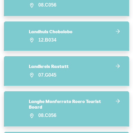
08.C056
Landhuis Chobolobo
12.B034
Landkreis Rastatt
07.G045
Langhe Monferrato Roero Tourist
Board
08.C056