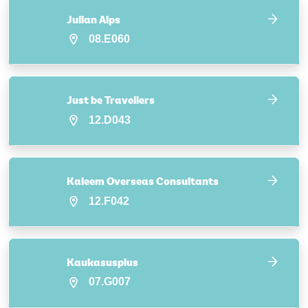
Julian Alps
08.E060
Just be Travellers
12.D043
Kaleem Overseas Consultants
12.F042
Kaukasusplus
07.G007