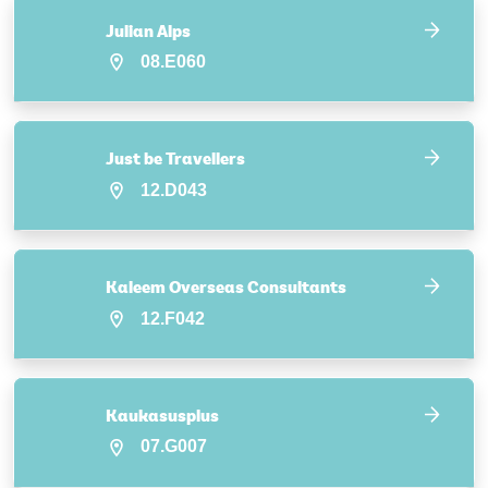
Julian Alps
08.E060
Just be Travellers
12.D043
Kaleem Overseas Consultants
12.F042
Kaukasusplus
07.G007