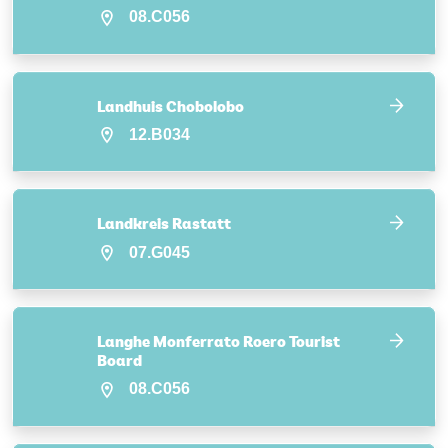
08.C056
Landhuis Chobolobo
12.B034
Landkreis Rastatt
07.G045
Langhe Monferrato Roero Tourist
Board
08.C056