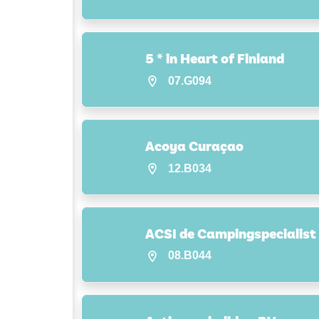
5 * in Heart of Finland
07.G094
Acoya Curaçao
12.B034
ACSI de Campingspecialist
08.B044