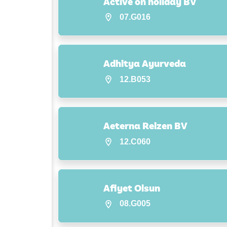
Active on holiday BV
07.G016
Adhitya Ayurveda
12.B053
Aeterna Reizen BV
12.C060
Afiyet Olsun
08.G005