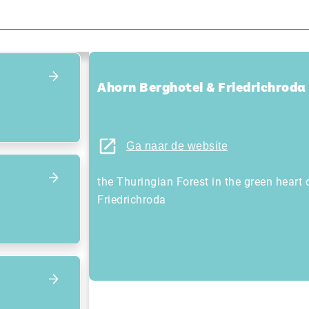
Focus terug op het overzicht
Ahorn Berghotel & Friedrichroda
Ga naar de website
the Thuringian Forest in the green hear
Friedrichroda
Focus op volgend item