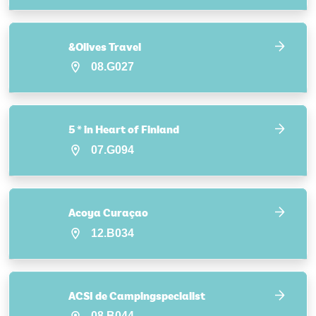
&Olives Travel
08.G027
5 * in Heart of Finland
07.G094
Acoya Curaçao
12.B034
ACSI de Campingspecialist
08.B044