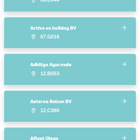
Active on holiday BV
07.G016
Adhitya Ayurveda
12.B053
Aeterna Reizen BV
12.C060
Afiyet Olsun