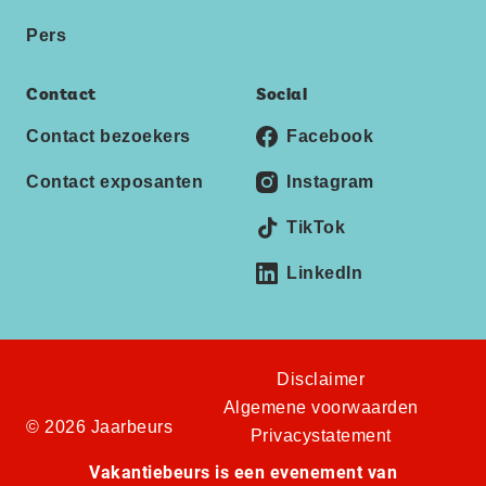
Pers
Contact
Social
Contact bezoekers
Facebook
Contact exposanten
Instagram
TikTok
LinkedIn
Disclaimer
Algemene voorwaarden
© 2026 Jaarbeurs
Privacystatement
Vakantiebeurs is een evenement van