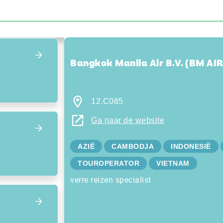
Focus terug op het overzicht
Bangkok Manila Air B.V. (BM AIR
12.C085
Ga naar de website
AZIË
CAMBODJA
INDONESIË
TOUROPERATOR
VIETNAM
verre reizen specialist