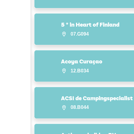
5 * in Heart of Finland
07.G094
Acoya Curaçao
12.B034
ACSI de Campingspecialist
08.B044