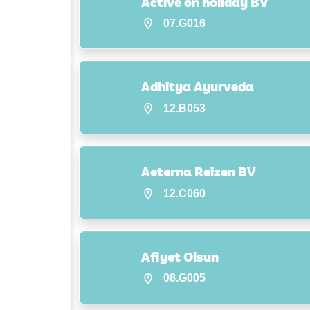
Active on holiday BV
07.G016
Adhitya Ayurveda
12.B053
Aeterna Reizen BV
12.C060
Afiyet Olsun
08.G005