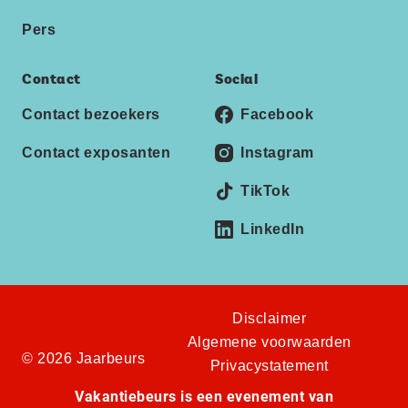
Pers
Contact
Social
Contact bezoekers
Facebook
Contact exposanten
Instagram
TikTok
LinkedIn
Disclaimer
Algemene voorwaarden
© 2026 Jaarbeurs
Privacystatement
Vakantiebeurs is een evenement van