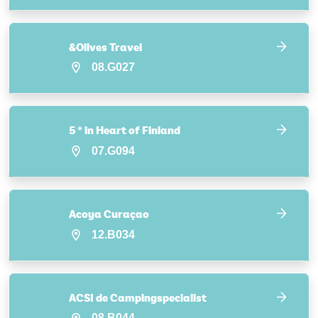
&Olives Travel
08.G027
5 * in Heart of Finland
07.G094
Acoya Curaçao
12.B034
ACSI de Campingspecialist
08.B044