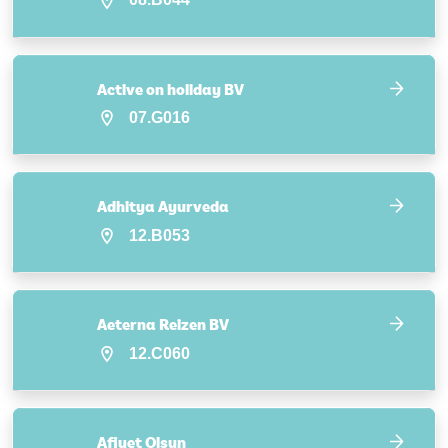
Active on holiday BV
07.G016
Adhitya Ayurveda
12.B053
Aeterna Reizen BV
12.C060
Afiyet Olsun