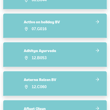
Active on holiday BV
07.G016
Adhitya Ayurveda
12.B053
Aeterna Reizen BV
12.C060
Afiyet Olsun