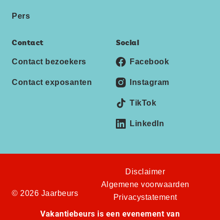
Pers
Contact
Social
Contact bezoekers
Facebook
Contact exposanten
Instagram
TikTok
LinkedIn
Disclaimer
Algemene voorwaarden
© 2026 Jaarbeurs
Privacystatement
Vakantiebeurs is een evenement van