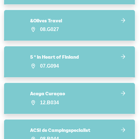
&Olives Travel
08.G027
5 * in Heart of Finland
07.G094
Acoya Curaçao
12.B034
ACSI de Campingspecialist
08.B044