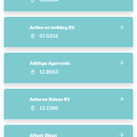
Active on holiday BV
07.G016
Adhitya Ayurveda
12.B053
Aeterna Reizen BV
12.C060
Afiyet Olsun