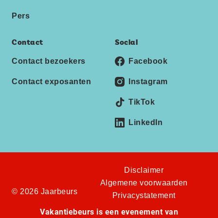
Pers
Contact
Social
Contact bezoekers
Facebook
Contact exposanten
Instagram
TikTok
LinkedIn
Disclaimer
Algemene voorwaarden
© 2026 Jaarbeurs
Privacystatement
Vakantiebeurs is een evenement van