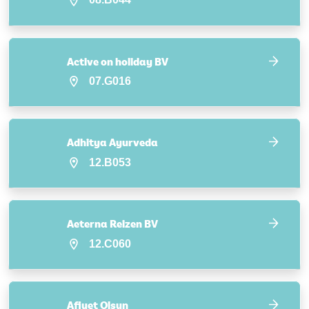
Active on holiday BV
07.G016
Adhitya Ayurveda
12.B053
Aeterna Reizen BV
12.C060
Afiyet Olsun