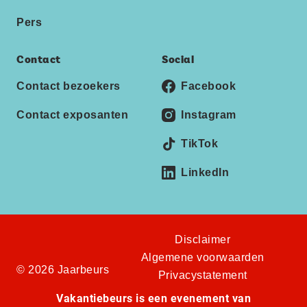
Pers
Contact
Social
Contact bezoekers
Facebook
Contact exposanten
Instagram
TikTok
LinkedIn
Disclaimer
Algemene voorwaarden
© 2026 Jaarbeurs
Privacystatement
Vakantiebeurs is een evenement van