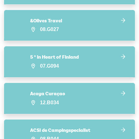
&Olives Travel
08.G027
5 * in Heart of Finland
07.G094
Acoya Curaçao
12.B034
ACSI de Campingspecialist
08.B044