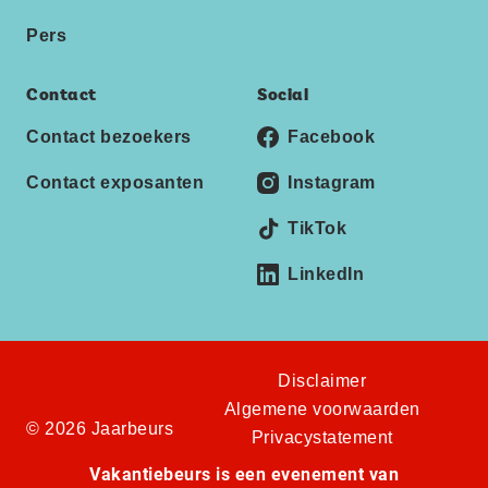
Pers
Contact
Social
Contact bezoekers
Facebook
Contact exposanten
Instagram
TikTok
LinkedIn
Disclaimer
Algemene voorwaarden
© 2026 Jaarbeurs
Privacystatement
Vakantiebeurs is een evenement van