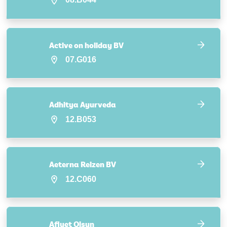
Active on holiday BV
07.G016
Adhitya Ayurveda
12.B053
Aeterna Reizen BV
12.C060
Afiyet Olsun