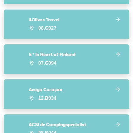
&Olives Travel
08.G027
5 * in Heart of Finland
07.G094
Acoya Curaçao
12.B034
ACSI de Campingspecialist
08.B044