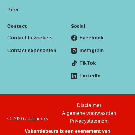
Pers
Contact
Social
Contact bezoekers
Facebook
Contact exposanten
Instagram
TikTok
LinkedIn
Disclaimer
Algemene voorwaarden
© 2026 Jaarbeurs
Privacystatement
Vakantiebeurs is een evenement van