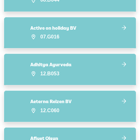
Active on holiday BV
07.G016
Adhitya Ayurveda
12.B053
Aeterna Reizen BV
12.C060
Afiyet Olsun