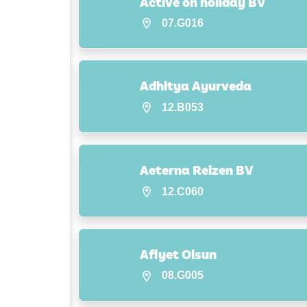
Active on holiday BV
07.G016
Adhitya Ayurveda
12.B053
Aeterna Reizen BV
12.C060
Afiyet Olsun
08.G005