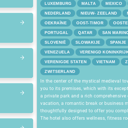
LUXEMBURG
MALTA
MEXICO
NEDERLAND
NIEUW- ZEELAND
OEKRAÏNE
OOST-TIMOR
OOSTE
PORTUGAL
QATAR
SAN MARIN
SLOVENIË
SLOWAKIJE
SPANJE
VENEZUELA
VERENIGD KONINKRIJ
VERENIGDE STATEN
VIETNAM
Z
ZWITSERLAND
In the center of the mystical medieval to
you to its premises, which with its excep
a private park and a rich comprehensive 
vacation, a romantic break or business m
thoughtfully designed to offer you comple
The hotel also offers wellness, fitness