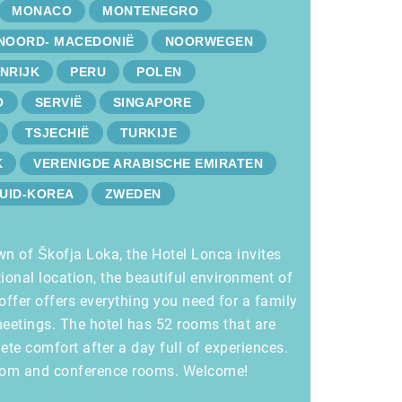
MONACO
MONTENEGRO
NOORD- MACEDONIË
NOORWEGEN
NRIJK
PERU
POLEN
O
SERVIË
SINGAPORE
TSJECHIË
TURKIJE
K
VERENIGDE ARABISCHE EMIRATEN
UID-KOREA
ZWEDEN
wn of Škofja Loka, the Hotel Lonca invites
tional location, the beautiful environment of
offer offers everything you need for a family
eetings. The hotel has 52 rooms that are
te comfort after a day full of experiences.
 room and conference rooms. Welcome!