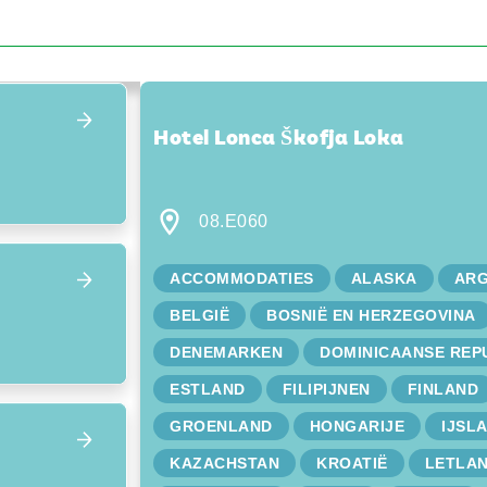
Focus terug op het overzicht
Hotel Lonca Škofja Loka
08.E060
ACCOMMODATIES
ALASKA
ARG
BELGIË
BOSNIË EN HERZEGOVINA
DENEMARKEN
DOMINICAANSE REP
ESTLAND
FILIPIJNEN
FINLAND
GROENLAND
HONGARIJE
IJSL
KAZACHSTAN
KROATIË
LETLA