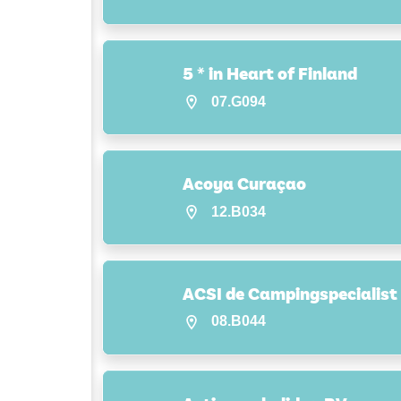
5 * in Heart of Finland
07.G094
Acoya Curaçao
12.B034
ACSI de Campingspecialist
08.B044