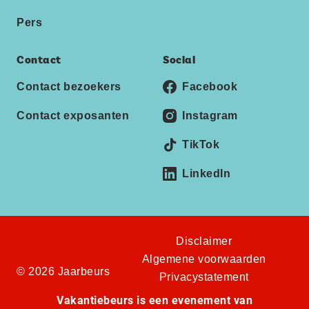
Pers
Contact
Social
Contact bezoekers
Facebook
Contact exposanten
Instagram
TikTok
LinkedIn
Disclaimer
Algemene voorwaarden
© 2026 Jaarbeurs
Privacystatement
Vakantiebeurs is een evenement van