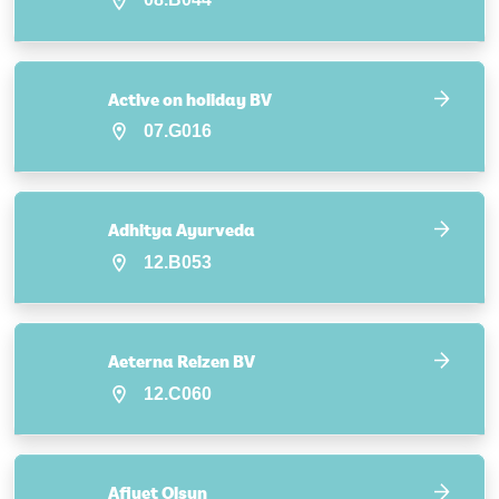
Active on holiday BV
07.G016
Adhitya Ayurveda
12.B053
Aeterna Reizen BV
12.C060
Afiyet Olsun