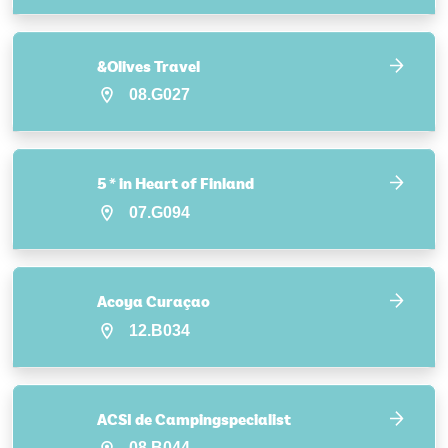
&Olives Travel
08.G027
5 * in Heart of Finland
07.G094
Acoya Curaçao
12.B034
ACSI de Campingspecialist
08.B044