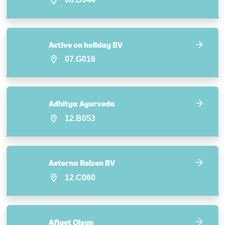
Active on holiday BV
07.G016
Adhitya Ayurveda
12.B053
Aeterna Reizen BV
12.C060
Afiyet Olsun