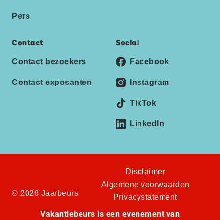
Pers
Contact
Social
Contact bezoekers
Facebook
Contact exposanten
Instagram
TikTok
LinkedIn
Disclaimer
Algemene voorwaarden
© 2026 Jaarbeurs
Privacystatement
Vakantiebeurs is een evenement van