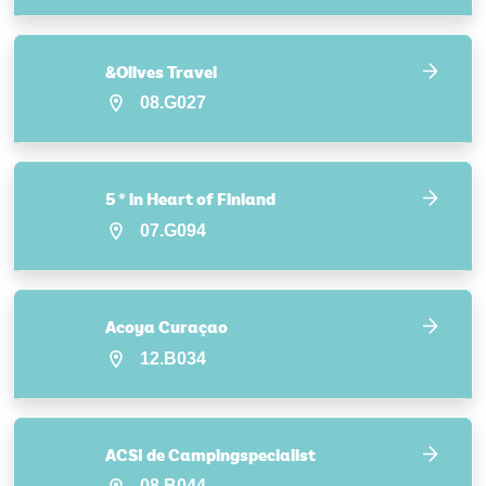
&Olives Travel
08.G027
5 * in Heart of Finland
07.G094
Acoya Curaçao
12.B034
ACSI de Campingspecialist
08.B044