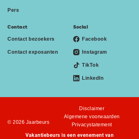
Pers
Contact
Social
Contact bezoekers
Facebook
Contact exposanten
Instagram
TikTok
LinkedIn
Disclaimer
Algemene voorwaarden
© 2026 Jaarbeurs
Privacystatement
Vakantiebeurs is een evenement van