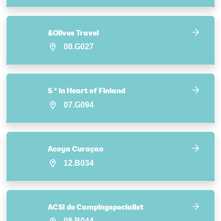
&Olives Travel
08.G027
5 * in Heart of Finland
07.G094
Acoya Curaçao
12.B034
ACSI de Campingspecialist
08.B044