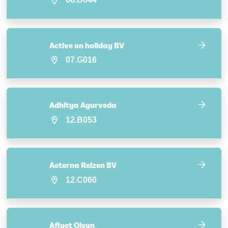
Active on holiday BV
07.G016
Adhitya Ayurveda
12.B053
Aeterna Reizen BV
12.C060
Afiyet Olsun