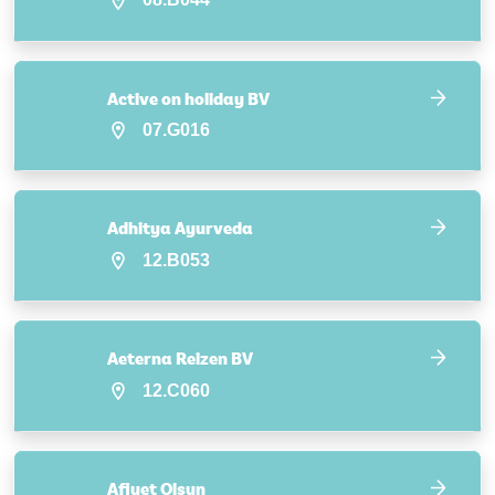
Active on holiday BV
07.G016
Adhitya Ayurveda
12.B053
Aeterna Reizen BV
12.C060
Afiyet Olsun