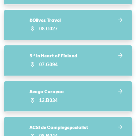
&Olives Travel
08.G027
5 * in Heart of Finland
07.G094
Acoya Curaçao
12.B034
ACSI de Campingspecialist
08.B044