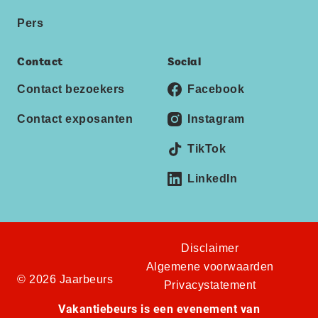
Pers
Contact
Social
Contact bezoekers
Facebook
Contact exposanten
Instagram
TikTok
LinkedIn
Disclaimer
Algemene voorwaarden
© 2026 Jaarbeurs
Privacystatement
Vakantiebeurs is een evenement van