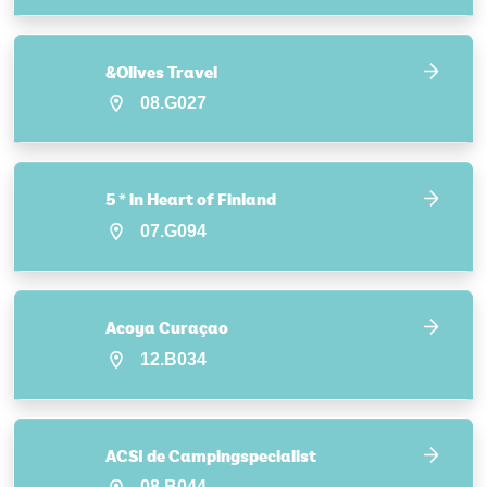
&Olives Travel
08.G027
5 * in Heart of Finland
07.G094
Acoya Curaçao
12.B034
ACSI de Campingspecialist
08.B044