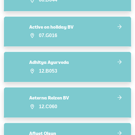
Active on holiday BV
07.G016
Adhitya Ayurveda
12.B053
Aeterna Reizen BV
12.C060
Afiyet Olsun