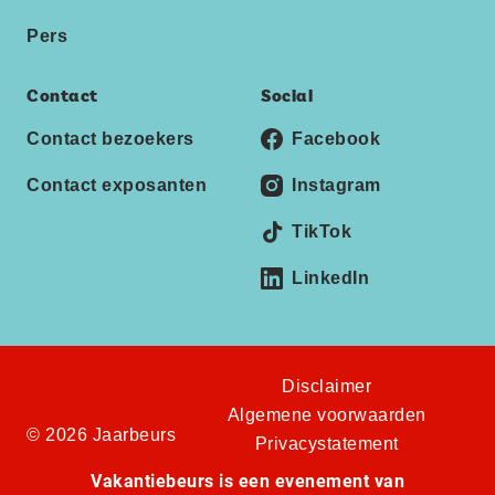
Pers
Contact
Social
Contact bezoekers
Facebook
Contact exposanten
Instagram
TikTok
LinkedIn
Disclaimer
Algemene voorwaarden
© 2026 Jaarbeurs
Privacystatement
Vakantiebeurs is een evenement van