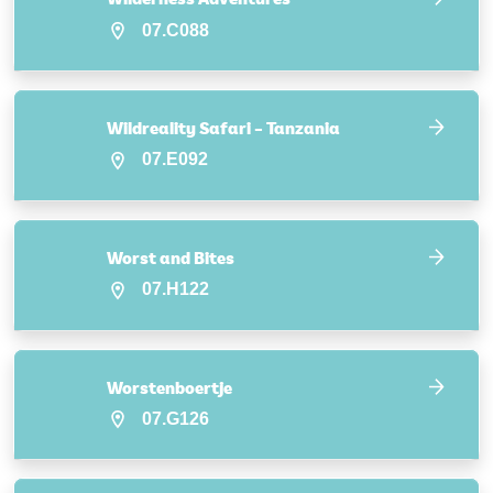
07.C088
Wildreality Safari – Tanzania
07.E092
Worst and Bites
07.H122
Worstenboertje
07.G126