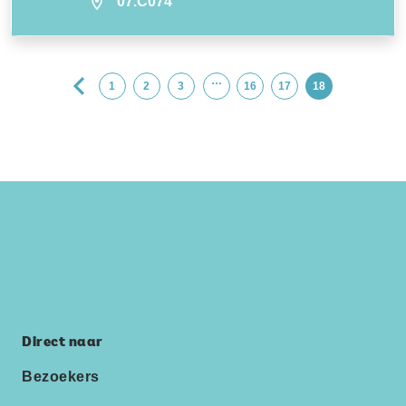
07.C074
…
1
2
3
16
17
18
Direct naar
Bezoekers