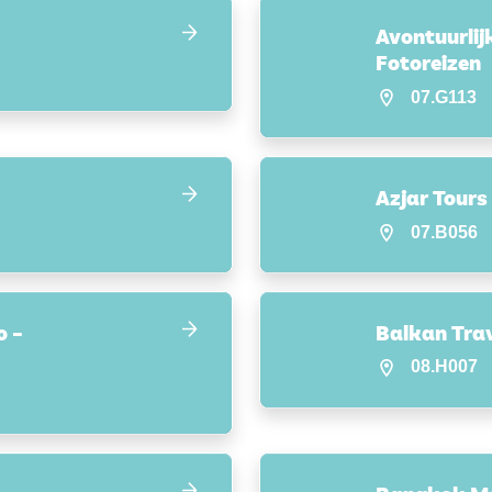
Avontuurlij
Fotoreizen
07.G113
Azjar Tours
07.B056
o –
Balkan Trav
08.H007