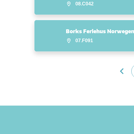
08.C042
Borks Feriehus Norwege
07.F091