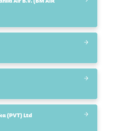
ila Air B.V. (BM AIR
ka (PVT) Ltd