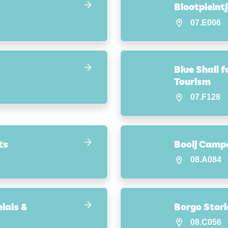
Blootpleintj
07.E006
Blue Shali 
Tourism
07.F128
ts
Booij Camp
08.A084
lais &
Borgo Stori
08.C056