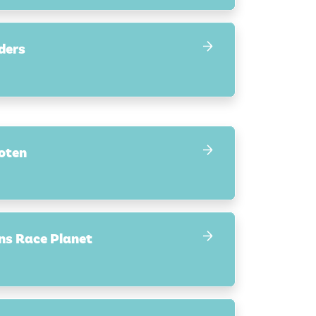
ders
oten
ns Race Planet