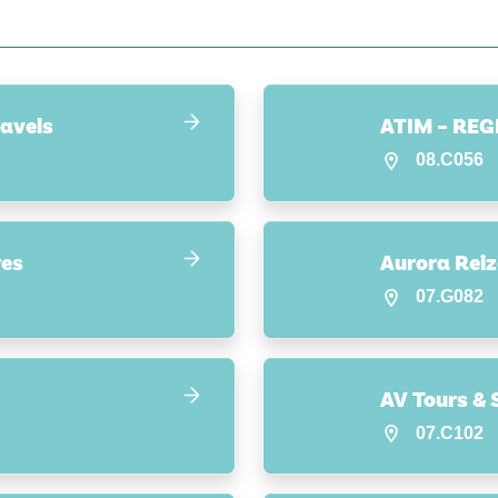
ravels
ATIM – RE
08.C056
res
Aurora Rei
07.G082
AV Tours & 
07.C102