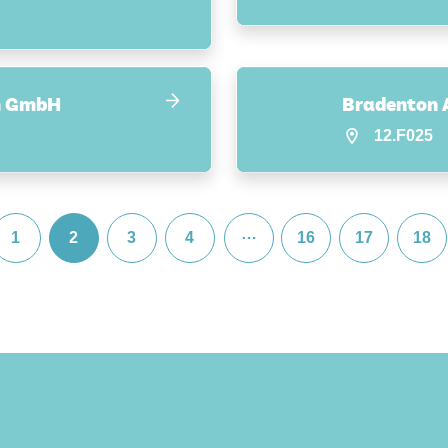
n GmbH
Bradenton 
12.F025
…
1
2
3
4
16
17
18