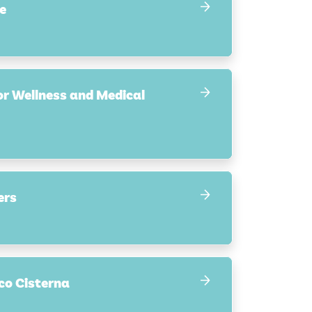
e
for Wellness and Medical
ers
co Cisterna