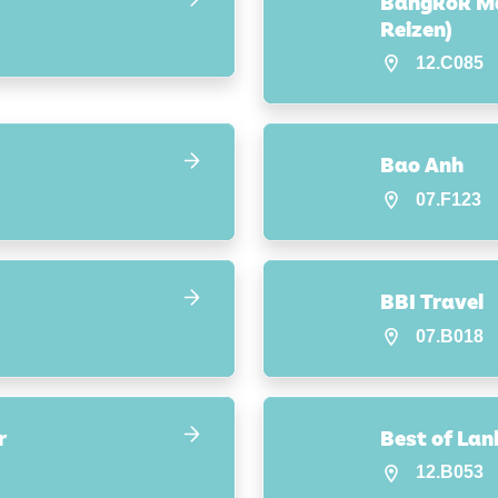
Bangkok Man
Reizen)
12.C085
Bao Anh
07.F123
BBI Travel
07.B018
r
Best of Lan
12.B053