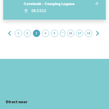
Catalonië – Camping Laguna
08.C012
…
1
2
3
4
5
16
17
18
Direct naar