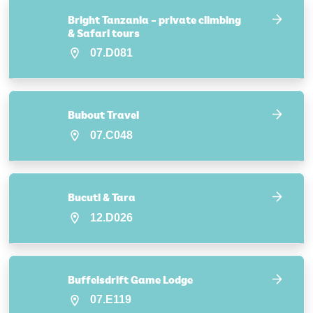
Bright Tanzania – private climbing
& Safari tours
07.D081
Bubout Travel
07.C048
Bucuti & Tara
12.D026
Buffelsdrift Game Lodge
07.E119