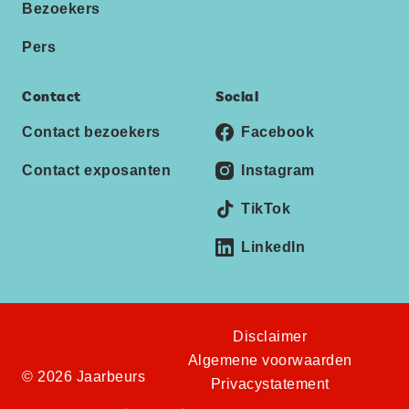
Bezoekers
Pers
Contact
Social
Contact bezoekers
Facebook
Contact exposanten
Instagram
TikTok
LinkedIn
Disclaimer
Algemene voorwaarden
© 2026 Jaarbeurs
Privacystatement