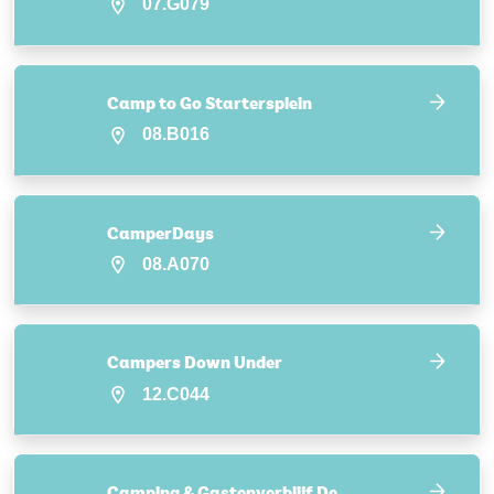
07.G079
Camp to Go Startersplein
08.B016
CamperDays
08.A070
Campers Down Under
12.C044
Camping & Gastenverblijf De