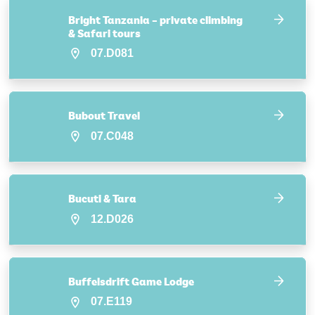
Bright Tanzania – private climbing
& Safari tours
07.D081
Bubout Travel
07.C048
Bucuti & Tara
12.D026
Buffelsdrift Game Lodge
07.E119