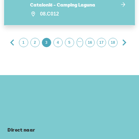
Catalonië – Camping Laguna
08.C012
…
1
2
3
4
5
16
17
18
Direct naar