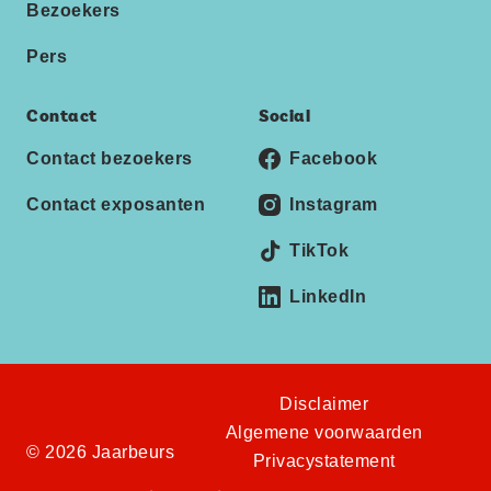
Bezoekers
Pers
Contact
Social
Contact bezoekers
Facebook
Contact exposanten
Instagram
TikTok
LinkedIn
Disclaimer
Algemene voorwaarden
© 2026 Jaarbeurs
Privacystatement