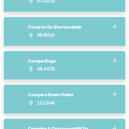
07.G079
Camp to Go Startersplein
08.B016
CamperDays
08.A070
Campers Down Under
12.C044
Camping & Gastenverblijf De