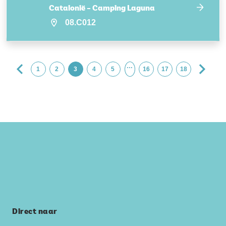
Catalonië – Camping Laguna
08.C012
…
1
2
3
4
5
16
17
18
Direct naar