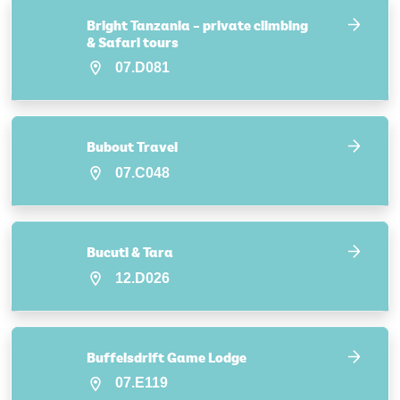
Bright Tanzania – private climbing
& Safari tours
07.D081
Bubout Travel
07.C048
Bucuti & Tara
12.D026
Buffelsdrift Game Lodge
07.E119