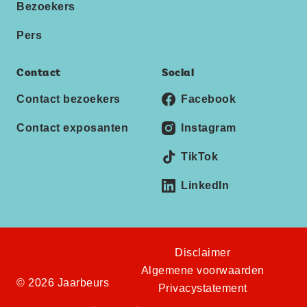
Bezoekers
Pers
Contact
Social
Contact bezoekers
Facebook
Contact exposanten
Instagram
TikTok
LinkedIn
Disclaimer
Algemene voorwaarden
© 2026 Jaarbeurs
Privacystatement