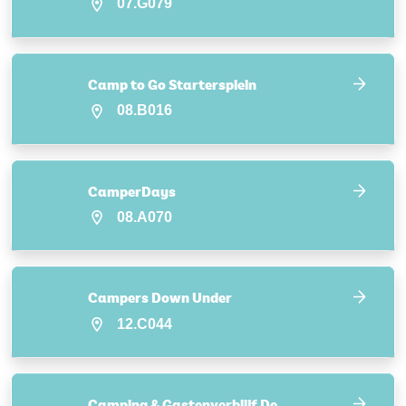
07.G079
Camp to Go Startersplein
08.B016
CamperDays
08.A070
Campers Down Under
12.C044
Camping & Gastenverblijf De