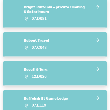
Bright Tanzania – private climbing
& Safari tours
07.D081
Bubout Travel
07.C048
Bucuti & Tara
12.D026
Buffelsdrift Game Lodge
07.E119