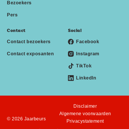
Bezoekers
Pers
Contact
Social
Contact bezoekers
Facebook
Contact exposanten
Instagram
TikTok
LinkedIn
Disclaimer
Algemene voorwaarden
© 2026 Jaarbeurs
Privacystatement