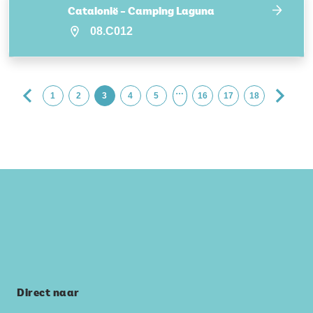
Catalonië – Camping Laguna
08.C012
…
1
2
3
4
5
16
17
18
Direct naar