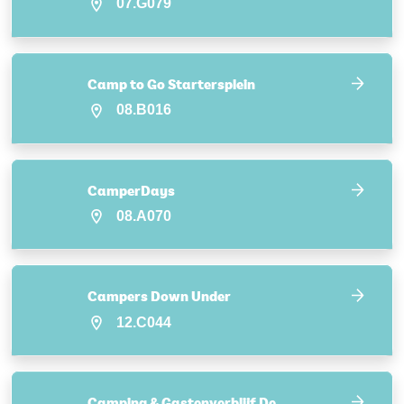
07.G079
Camp to Go Startersplein
08.B016
CamperDays
08.A070
Campers Down Under
12.C044
Camping & Gastenverblijf De