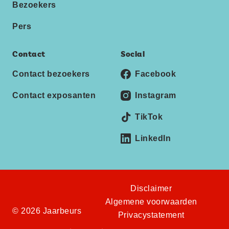
Bezoekers
Pers
Contact
Social
Contact bezoekers
Facebook
Contact exposanten
Instagram
TikTok
LinkedIn
Disclaimer
Algemene voorwaarden
© 2026 Jaarbeurs
Privacystatement