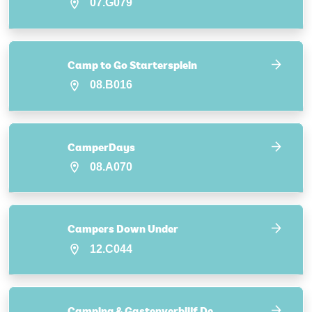
07.G079
Camp to Go Startersplein
08.B016
CamperDays
08.A070
Campers Down Under
12.C044
Camping & Gastenverblijf De