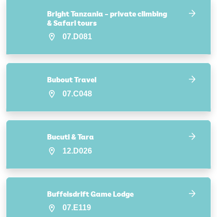
Bright Tanzania – private climbing
& Safari tours
07.D081
Bubout Travel
07.C048
Bucuti & Tara
12.D026
Buffelsdrift Game Lodge
07.E119