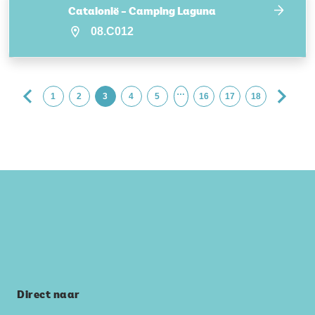
Catalonië – Camping Laguna
08.C012
…
1
2
3
4
5
16
17
18
Direct naar