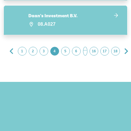
Daan’s Investment B.V.
08.A027
…
1
2
3
4
5
6
16
17
18