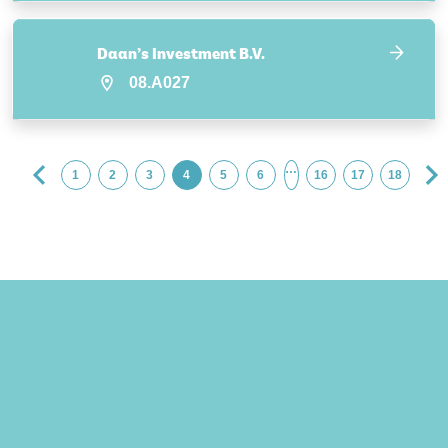
Daan’s Investment B.V.
08.A027
…
1
2
3
4
5
6
16
17
18