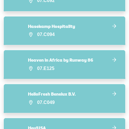
07.C092
Hasekamp Hospitality
07.C094
Heaven in Africa by Runway 86
07.E125
HelloFresh Benelux B.V.
07.C049
Hey!USA