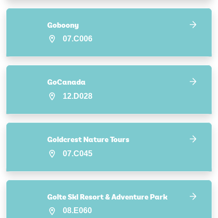
Goboony
07.C006
GoCanada
12.D028
Goldcrest Nature Tours
07.C045
Golte Ski Resort & Adventure Park
08.E060