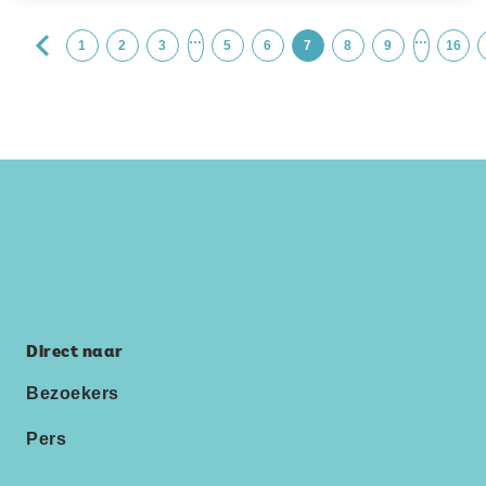
…
…
1
2
3
5
6
7
8
9
16
Direct naar
Bezoekers
Pers