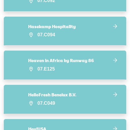
07.C092
Hasekamp Hospitality
07.C094
Heaven in Africa by Runway 86
07.E125
HelloFresh Benelux B.V.
07.C049
Hey!USA