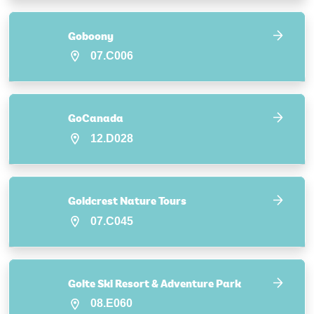
Goboony
07.C006
GoCanada
12.D028
Goldcrest Nature Tours
07.C045
Golte Ski Resort & Adventure Park
08.E060