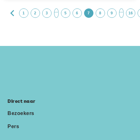
…
…
1
2
3
5
6
7
8
9
16
Direct naar
Bezoekers
Pers