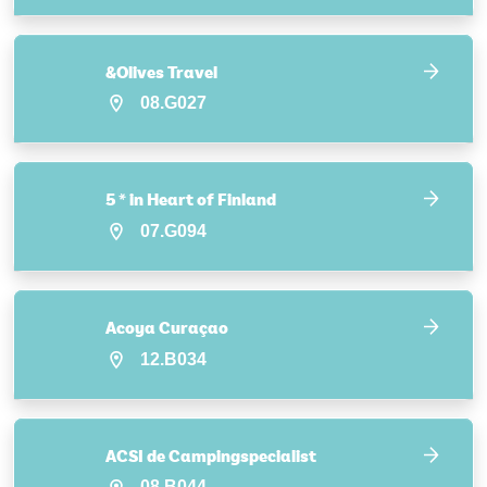
&Olives Travel
08.G027
5 * in Heart of Finland
07.G094
Acoya Curaçao
12.B034
ACSI de Campingspecialist
08.B044