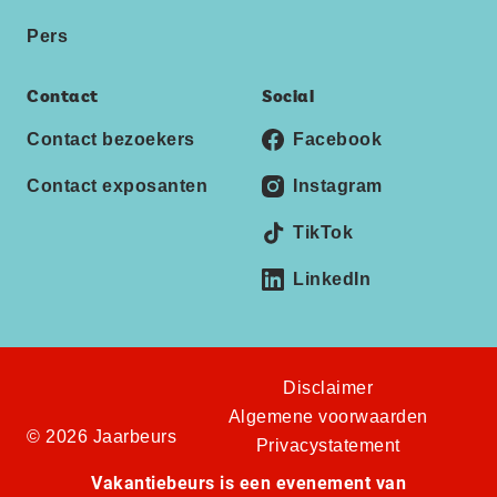
Pers
Contact
Social
Contact bezoekers
Facebook
Contact exposanten
Instagram
TikTok
LinkedIn
Disclaimer
Algemene voorwaarden
© 2026 Jaarbeurs
Privacystatement
Vakantiebeurs is een evenement van