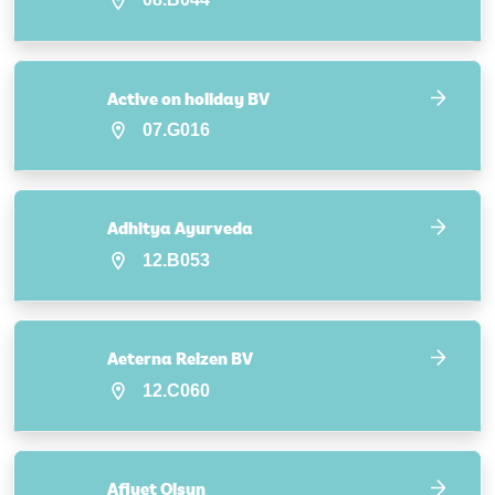
Active on holiday BV
07.G016
Adhitya Ayurveda
12.B053
Aeterna Reizen BV
12.C060
Afiyet Olsun