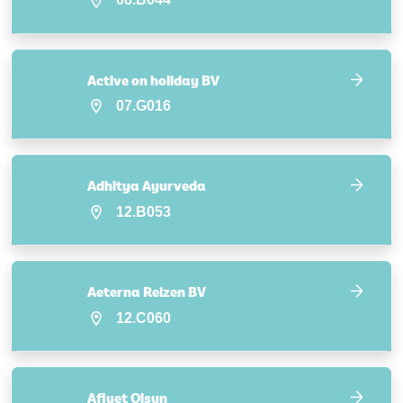
Active on holiday BV
07.G016
Adhitya Ayurveda
12.B053
Aeterna Reizen BV
12.C060
Afiyet Olsun