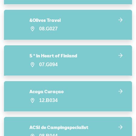
&Olives Travel
08.G027
5 * in Heart of Finland
07.G094
Acoya Curaçao
12.B034
ACSI de Campingspecialist
08.B044