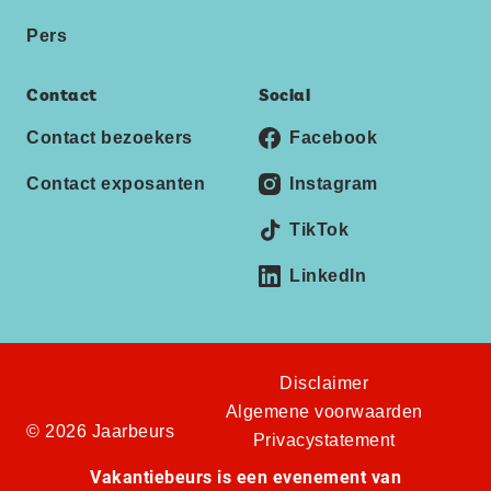
Pers
Contact
Social
Contact bezoekers
Facebook
Contact exposanten
Instagram
TikTok
LinkedIn
Disclaimer
Algemene voorwaarden
© 2026 Jaarbeurs
Privacystatement
Vakantiebeurs is een evenement van