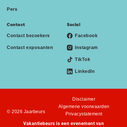
Pers
Contact
Social
Contact bezoekers
Facebook
Contact exposanten
Instagram
TikTok
LinkedIn
Disclaimer
Algemene voorwaarden
© 2026 Jaarbeurs
Privacystatement
Vakantiebeurs is een evenement van