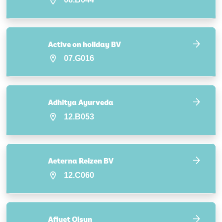
Active on holiday BV
07.G016
Adhitya Ayurveda
12.B053
Aeterna Reizen BV
12.C060
Afiyet Olsun