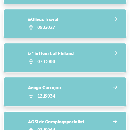
&Olives Travel
08.G027
5 * in Heart of Finland
07.G094
Acoya Curaçao
12.B034
ACSI de Campingspecialist
08.B044