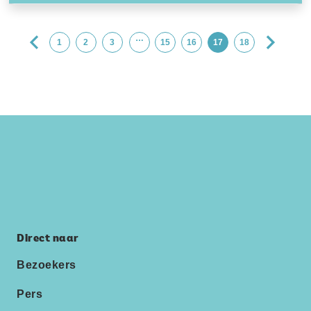
…
1
2
3
15
16
17
18
Direct naar
Bezoekers
Pers