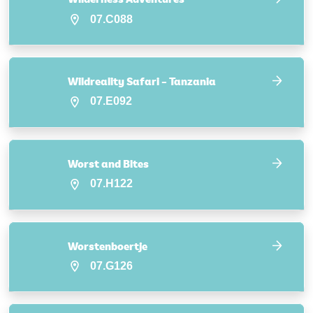
07.C088
Wildreality Safari – Tanzania
07.E092
Worst and Bites
07.H122
Worstenboertje
07.G126