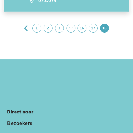
07.C074
…
1
2
3
16
17
18
Direct naar
Bezoekers