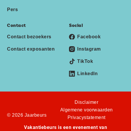
Pers
Contact
Social
Contact bezoekers
Facebook
Contact exposanten
Instagram
TikTok
LinkedIn
Disclaimer
Algemene voorwaarden
© 2026 Jaarbeurs
Privacystatement
Vakantiebeurs is een evenement van