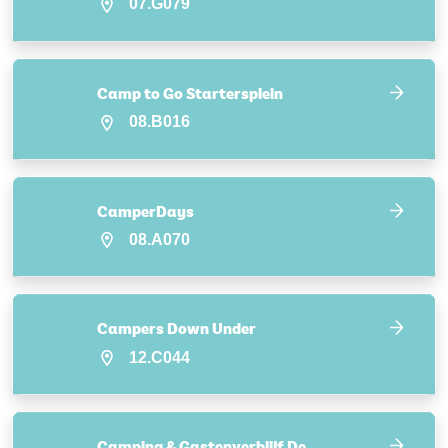
07.G079
Camp to Go Startersplein
08.B016
CamperDays
08.A070
Campers Down Under
12.C044
Camping & Gastenverblijf De