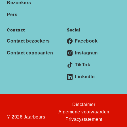
Bezoekers
Pers
Contact
Social
Contact bezoekers
Facebook
Contact exposanten
Instagram
TikTok
LinkedIn
Disclaimer
Algemene voorwaarden
© 2026 Jaarbeurs
Privacystatement