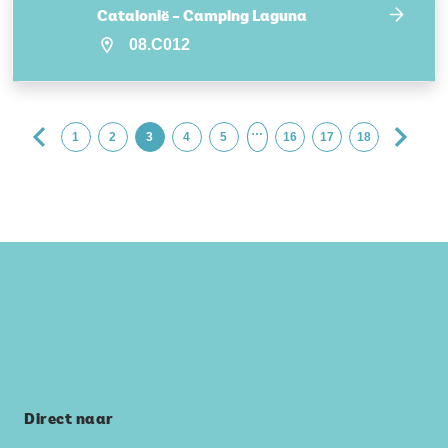
Catalonië – Camping Laguna
08.C012
…
1
2
3
4
5
16
17
18
Direct naar