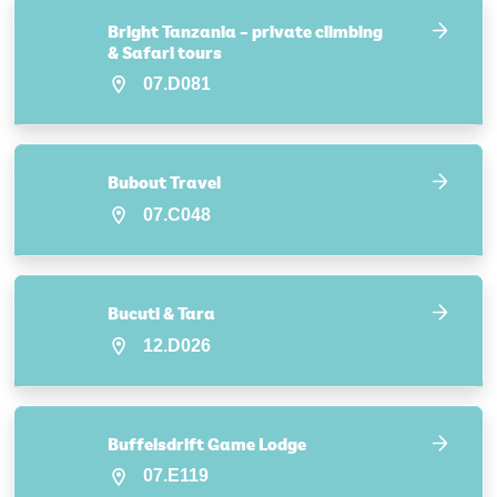
Bright Tanzania – private climbing
& Safari tours
07.D081
Bubout Travel
07.C048
Bucuti & Tara
12.D026
Buffelsdrift Game Lodge
07.E119