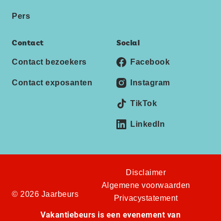
Pers
Contact
Social
Contact bezoekers
Facebook
Contact exposanten
Instagram
TikTok
LinkedIn
Disclaimer
Algemene voorwaarden
© 2026 Jaarbeurs
Privacystatement
Vakantiebeurs is een evenement van